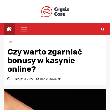
Przejdź
do
treści
Menu
główne
Gry
Czy warto zgarniać
bonusy w kasynie
online?
15 sierpnia 2022
Daniel Kowalski