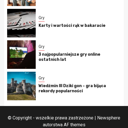
Gry
Karty i wartości rąk w bakaracie
Gry
3 najpopularniejsze gry online
ostatnich lat
Gry
Wiedźmin III Dziki gon – gra bijąca
rekordy popularności
© Copyright - wszelkie prawa zastrzeżone
|
Newsphere
autorstwa AF themes