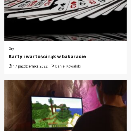
Gry
Karty i wartości rąk w bakaracie
17 października 2022
Daniel Kowalski