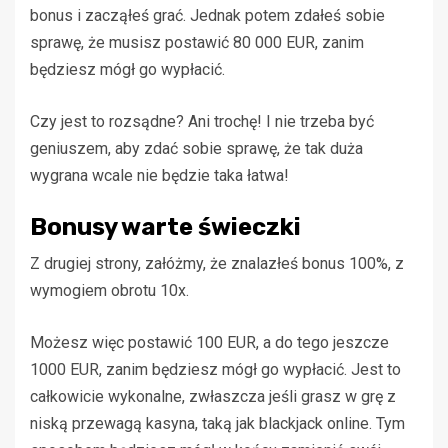
bonus i zacząłeś grać. Jednak potem zdałeś sobie
sprawę, że musisz postawić 80 000 EUR, zanim
będziesz mógł go wypłacić.
Czy jest to rozsądne? Ani trochę! I nie trzeba być
geniuszem, aby zdać sobie sprawę, że tak duża
wygrana wcale nie będzie taka łatwa!
Bonusy warte świeczki
Z drugiej strony, załóżmy, że znalazłeś bonus 100%, z
wymogiem obrotu 10x.
Możesz więc postawić 100 EUR, a do tego jeszcze
1000 EUR, zanim będziesz mógł go wypłacić. Jest to
całkowicie wykonalne, zwłaszcza jeśli grasz w grę z
niską przewagą kasyna, taką jak blackjack online. Tym