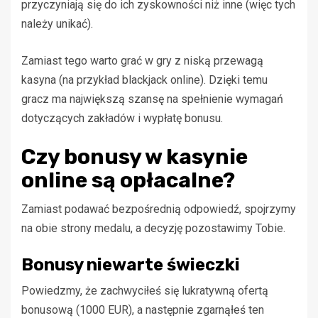
przyczyniają się do ich zyskowności niż inne (więc tych
należy unikać).
Zamiast tego warto grać w gry z niską przewagą
kasyna (na przykład blackjack online). Dzięki temu
gracz ma największą szansę na spełnienie wymagań
dotyczących zakładów i wypłatę bonusu.
Czy bonusy w kasynie
online są opłacalne?
Zamiast podawać bezpośrednią odpowiedź, spojrzymy
na obie strony medalu, a decyzję pozostawimy Tobie.
Bonusy niewarte świeczki
Powiedzmy, że zachwyciłeś się lukratywną ofertą
bonusową (1000 EUR), a następnie zgarnąłeś ten