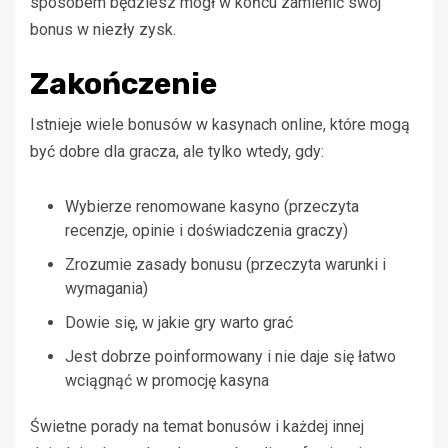
sposobem będziesz mógł w końcu zamienić swój
bonus w niezły zysk.
Zakończenie
Istnieje wiele bonusów w kasynach online, które mogą
być dobre dla gracza, ale tylko wtedy, gdy:
Wybierze renomowane kasyno (przeczyta
recenzje, opinie i doświadczenia graczy)
Zrozumie zasady bonusu (przeczyta warunki i
wymagania)
Dowie się, w jakie gry warto grać
Jest dobrze poinformowany i nie daje się łatwo
wciągnąć w promocję kasyna
Świetne porady na temat bonusów i każdej innej