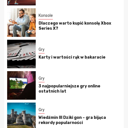
Konsole
Dlaczego warto kupić konsolę Xbox
Series X?
Gry
Karty i wartości rąk w bakaracie
Gry
3 najpopularniejsze gry online
ostatnich lat
Gry
Wiedźmin III Dziki gon – gra bijąca
rekordy popularności